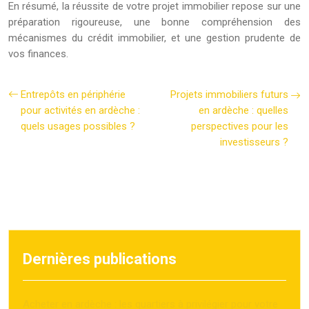
En résumé, la réussite de votre projet immobilier repose sur une
préparation rigoureuse, une bonne compréhension des
mécanismes du crédit immobilier, et une gestion prudente de
vos finances.
Entrepôts en périphérie
Projets immobiliers futurs
pour activités en ardèche :
en ardèche : quelles
quels usages possibles ?
perspectives pour les
investisseurs ?
Dernières publications
Acheter en ardèche : les quartiers à privilégier pour votre