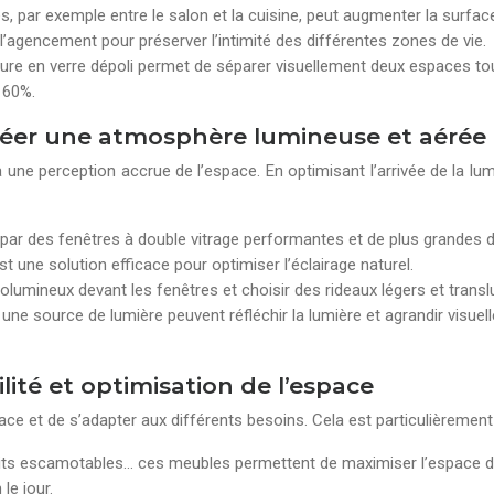
s, par exemple entre le salon et la cuisine, peut augmenter la surfa
r l’agencement pour préserver l’intimité des différentes zones de vie.
érieure en verre dépoli permet de séparer visuellement deux espaces to
 60%.
 créer une atmosphère lumineuse et aérée
à une perception accrue de l’espace. En optimisant l’arrivée de la lumi
 par des fenêtres à double vitrage performantes et de plus grandes d
t une solution efficace pour optimiser l’éclairage naturel.
olumineux devant les fenêtres et choisir des rideaux légers et transl
 une source de lumière peuvent réfléchir la lumière et agrandir visue
ité et optimisation de l’espace
pace et de s’adapter aux différents besoins. Cela est particulièremen
 lits escamotables… ces meubles permettent de maximiser l’espace di
le jour.