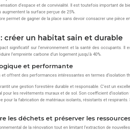
ensation d’espace et de convivialité. Il est toutefois important de b
es augmentent la surface perçue de 25%.
bre permet de gagner de la place sans devoir consacrer une pièce en
 créer un habitat sain et durable
t significatif sur l’environnement et la santé des occupants. Il es
éduire l’empreinte carbone d’un logement jusqu’à 40%.
ologique et performante
 et offrent des performances intéressantes en termes d’isolation t
antit une gestion forestière durable et responsable. C’est un excelle
déal pour les revêtements muraux et de sol. Son coefficient d’isolatio
ée pour la fabrication de matériaux isolants, résistants et respirants
ire les déchets et préserver les ressource
ronnemental de la rénovation tout en limitant l’extraction de nouvelle