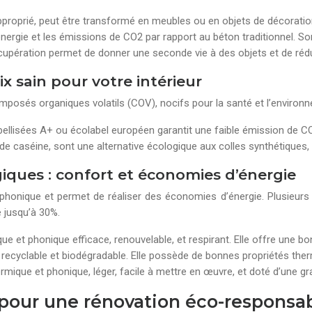
pproprié, peut être transformé en meubles ou en objets de décoration
ergie et les émissions de CO2 par rapport au béton traditionnel. So
écupération permet de donner une seconde vie à des objets et de rédui
ix sain pour votre intérieur
mposés organiques volatils (COV), nocifs pour la santé et l’environ
bellisées A+ ou écolabel européen garantit une faible émission de COV,
de caséine, sont une alternative écologique aux colles synthétiques,
iques : confort et économies d’énergie
 phonique et permet de réaliser des économies d’énergie. Plusieurs
e jusqu’à 30%.
ue et phonique efficace, renouvelable, et respirant. Elle offre une b
, recyclable et biodégradable. Elle possède de bonnes propriétés the
ermique et phonique, léger, facile à mettre en œuvre, et doté d’une gr
 pour une rénovation éco-responsa